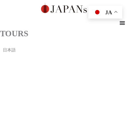
内
容
JA
を
ス
キ
TOURS
ッ
プ
日本語